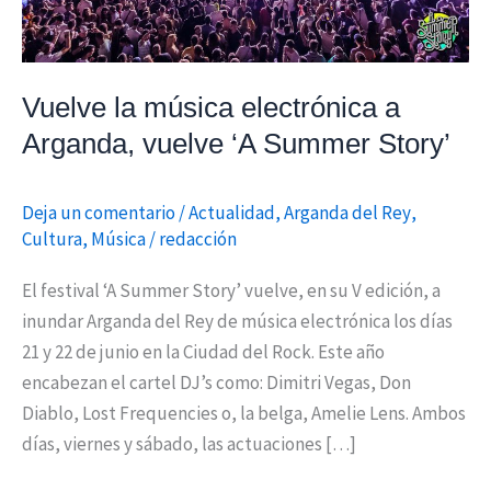
Summer
Story’
Vuelve la música electrónica a
Arganda, vuelve ‘A Summer Story’
Deja un comentario
/
Actualidad
,
Arganda del Rey
,
Cultura
,
Música
/
redacción
El festival ‘A Summer Story’ vuelve, en su V edición, a
inundar Arganda del Rey de música electrónica los días
21 y 22 de junio en la Ciudad del Rock. Este año
encabezan el cartel DJ’s como: Dimitri Vegas, Don
Diablo, Lost Frequencies o, la belga, Amelie Lens. Ambos
días, viernes y sábado, las actuaciones […]