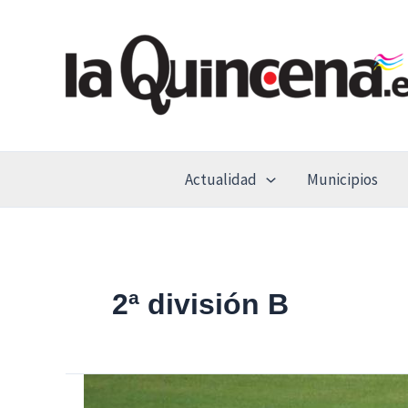
Ir
al
contenido
Actualidad
Municipios
2ª división B
El