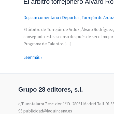
El árbitro torrejonero Álvaro 
Deja un comentario
/
Deportes
,
Torrejón de Ardoz
El árbitro de Torrejón de Ardoz, Álvaro Rodríguez,
conseguido este ascenso después de ser el mejor 
Programa de Talentos […]
Leer más »
Grupo 28 editores, s.l.
c/Puentelarra 7 esc. der. 1º D · 28031 Madrid Telf. 91 3
93 publicidad@laquincena.es