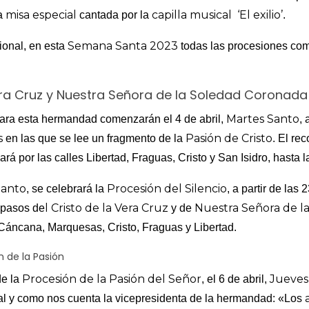
misa especial
capilla musical ‘El exilio’
a
cantada por la
.
Semana Santa 2023
ional, en esta
todas las procesiones com
a Cruz y Nuestra Señora de la Soledad Coronada
Martes Santo
para esta hermandad comenzarán el 4 de abril,
, 
s
Pasión de Cristo
en las que se lee un fragmento de la
. El rec
rá por las calles Libertad, Fraguas, Cristo y San Isidro, hasta 
Santo
Procesión del Silencio
, se celebrará la
, a partir de las
l Cristo de la Vera Cruz
Nuestra Señora de l
 pasos de
y de
, Cáncana, Marquesas, Cristo, Fraguas y Libertad.
 de la Pasión
Procesión de la Pasión del Señor
Jueves
de la
, el 6 de abril,
a
al y como nos cuenta la vicepresidenta de la hermandad: «Los