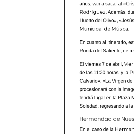
Cri
años, van a sacar al «
Rodríguez
. Además, du
Huerto del Olivo», «Jes
Municipal de Música
.
En cuanto al itinerario, e
Ronda del Saliente, de re
Vie
El viernes 7 de abril,
Pr
de las 11:30 horas, y la
Calvario», «La Virgen de
procesionará con la image
tendrá lugar en la Plaza 
Soledad, regresando a l
Hermandad de Nuest
Hermand
En el caso de la