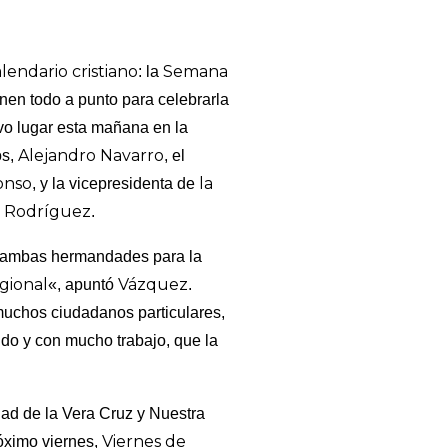
lendario cristiano
Semana
: la
nen todo a punto para celebrarla
uvo lugar esta mañana en la
Alejandro Navarro
os,
, el
onso
la
, y la vicepresidenta de
 Rodríguez
.
de ambas hermandades para la
egional
Vázquez
«, apuntó
.
muchos ciudadanos particulares,
ndo y con mucho trabajo, que la
dad de la Vera Cruz y Nuestra
Viernes de
róximo viernes,