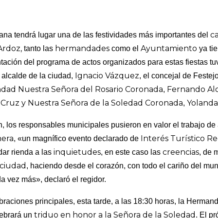
ca
a tendrá lugar una de las festividades más importantes del
Ardoz,
hermandades
Ayuntamiento
tanto las
como el
ya tie
entación del programa de actos organizados para estas fiestas t
Ignacio Vázquez
 alcalde de la ciudad,
, el concejal de Festej
ad Nuestra Señora del Rosario Coronada
Fernando Al
,
Cruz y Nuestra Señora de la Soledad Coronada
Yolanda
,
n, los responsables municipales pusieron en valor el trabajo 
nera
Interés Turístico R
, «un
magnífico evento declarado de
inquietudes
creencias
dar rienda a las
, en este caso las
, de 
ciudad
, haciendo desde el corazón, con todo el cariño del mu
da vez más», declaró el regidor.
raciones principales, esta tarde, a las 18:30 horas, la Herman
triduo en honor a la Señora de la Soledad
ebrará un
. El p