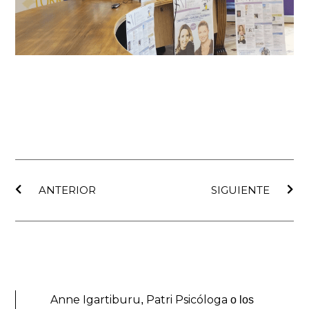
Ant
Sig
ANTERIOR
SIGUIENTE
Anne Igartiburu
Patri Psicóloga
,
o los