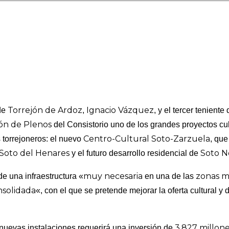
Torrejón de Ardoz
Ignacio Vázquez
de
,
, y el tercer teniente
ón de Plenos
del Consistorio uno de los grandes proyectos cul
Centro-Cultural Soto-Zarzuela
s torrejoneros: el nuevo
, que
Soto del Henares
Soto N
y el futuro desarrollo residencial de
muy necesaria
zonas m
e una infraestructura «
en una de las
solidada
«, con el que se pretende mejorar la oferta cultural y
3,827 millon
nuevas instalaciones requerirá una inversión de