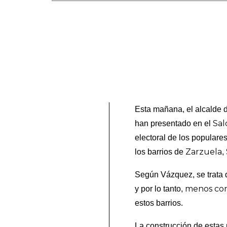
Esta mañana, el alcalde 
Sal
han presentado en el
electoral de los populare
Zarzuela
los barrios de
,
Según Vázquez, se trata d
menos con
y por lo tanto,
estos barrios.
La construcción de estas 