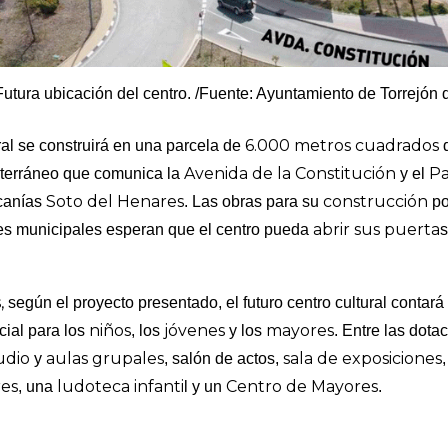
Futura ubicación del centro. /Fuente: Ayuntamiento de Torrejón 
6.000 metros cuadrados
al se construirá en una parcela de
Avenida de la Constitución
Pa
bterráneo que comunica la
y el
Soto del Henares
construcción
canías
. Las obras para su
po
abrir sus puerta
es municipales esperan que el centro pueda
,
según el proyecto presentado, el futuro centro cultural contará
niños
jóvenes
mayores
cial para los
, los
y los
. Entre las dota
udio
aulas grupales
sala de exposiciones
y
, salón de actos,
res
ludoteca infanti
Centro de Mayores
, una
l y un
.