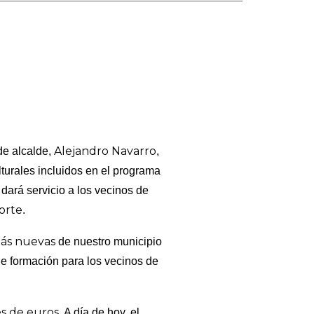
Alejandro Navarro
 de alcalde,
,
turales incluidos en el programa
 dará servicio a los vecinos de
orte
.
ás nuevas
de nuestro municipio
 de formación para los vecinos de
es de euros
. A día de hoy, el