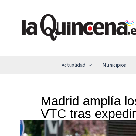
Ir
al
contenido
Actualidad
Municipios
Madrid amplía l
VTC tras expedir