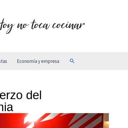
Buscar
stas
Economía y empresa
erzo del
mia