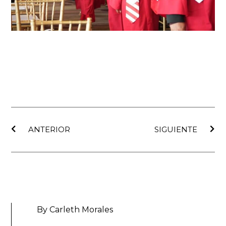
Ant
Sig
ANTERIOR
SIGUIENTE
By Carleth Morales