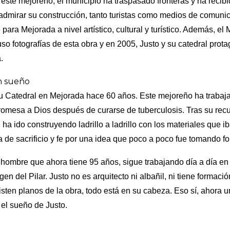
este mejoreño, el municipio ha traspasado fronteras y ha recibid
admirar su construcción, tanto turistas como medios de comunic
 para Mejorada a nivel artístico, cultural y turístico. Además, 
 fotografías de esta obra y en 2005, Justo y su catedral prot
.
n sueño
 Catedral en Mejorada hace 60 años. Este mejoreño ha trabaj
omesa a Dios después de curarse de tuberculosis. Tras su recu
ha ido construyendo ladrillo a ladrillo con los materiales que i
 de sacrificio y fe por una idea
que poco a poco fue tomando fo
e hombre que ahora tiene 95 años, sigue trabajando día a día en
gen del Pilar. Justo no es arquitecto ni albañil, ni tiene formaci
sten planos de la obra, todo está en su cabeza. Eso sí, ahora u
 el sueño de Justo.