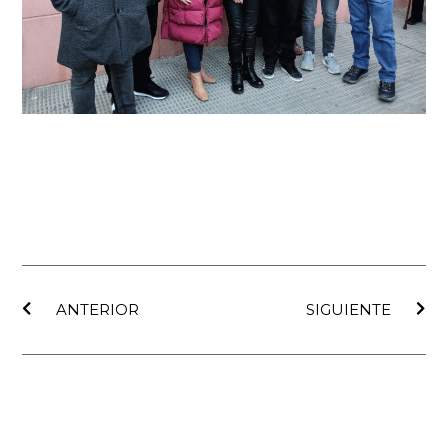
Ant
Sig
ANTERIOR
SIGUIENTE