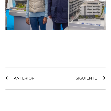
Ant
Sig
ANTERIOR
SIGUIENTE