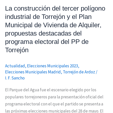
Plan
La construcción del tercer polígono
Municipal
industrial de Torrejón y el Plan
de
Municipal de Vivienda de Alquiler,
Vivienda
propuestas destacadas del
de
Alquiler,
programa electoral del PP de
propuestas
Torrejón
destacadas
del
Actualidad
,
Elecciones Municipales 2023
,
programa
Elecciones Municipales Madrid
,
Torrejón de Ardoz
/
electoral
I. F. Sancho
del
PP
El Parque del Agua fue el escenario elegido por los
de
populares torrejoneros para la presentación oficial del
Torrejón
programa electoral con el que el partido se presenta a
las próximas elecciones municipales del 28 de mayo. El