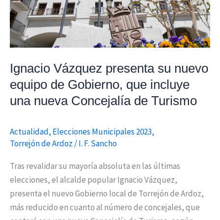
de
Gobierno,
que
incluye
una
Ignacio Vázquez presenta su nuevo
nueva
equipo de Gobierno, que incluye
Concejalía
una nueva Concejalía de Turismo
de
Turismo
Actualidad
,
Elecciones Municipales 2023
,
Torrejón de Ardoz
/
I. F. Sancho
Tras revalidar su mayoría absoluta en las últimas
elecciones, el alcalde popular Ignacio Vázquez,
presenta el nuevo Gobierno local de Torrejón de Ardoz,
más reducido en cuanto al número de concejales, que