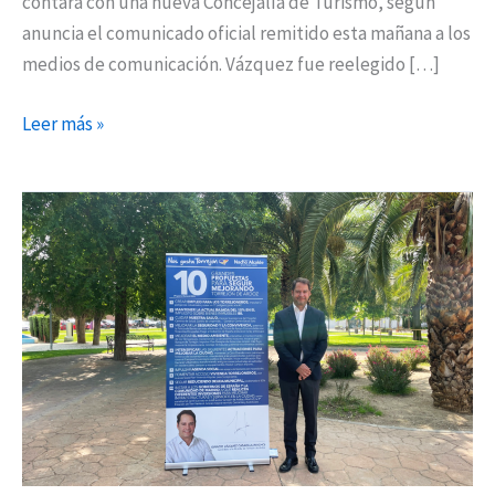
contará con una nueva Concejalía de Turismo, según
anuncia el comunicado oficial remitido esta mañana a los
medios de comunicación. Vázquez fue reelegido […]
Leer más »
La
construcción
del
tercer
polígono
industrial
de
Torrejón
y
el