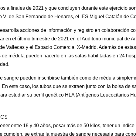
dos a finales de 2021 y que concluyen durante este ejercicio s
o VI de San Fernando de Henares, el IES Miguel Catalán de Cos
esarrolla acciones de información y registro en colaboración 
r en el último trimestre de 2021 en el Auditorio municipal de Ar
 de Vallecas y el Espacio Comercial X-Madrid. Además de esta
de médula pueden hacerlo en las salas habilitadas en 24 hospi
idad.
e sangre pueden inscribirse también como de médula simpleme
 En este caso, los tubos que se extraen junto con la bolsa de 
 para estudiar su perfil genético HLA (Antígenos Leucocitarios 
TOS
tener entre 18 y 40 años, pesar más de 50 kilos, tener un Índic
 se cumplen, se extrae la muestra de sangre necesaria para conoc