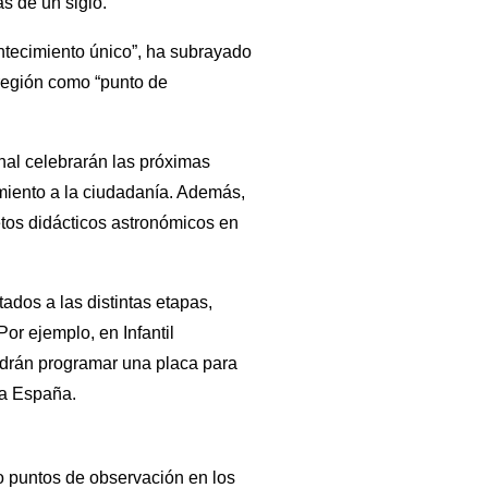
s de un siglo.
ntecimiento único”, ha subrayado
 región como “punto de
onal celebrarán las próximas
imiento a la ciudadanía. Además,
etos didácticos astronómicos en
tados a las distintas etapas,
or ejemplo, en Infantil
odrán programar una placa para
da España.
do puntos de observación en los