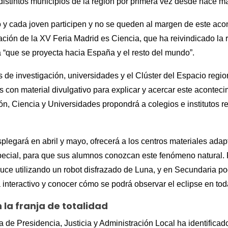
istintos municipios de la región por primera vez desde hace má
y cada joven participen y no se queden al margen de este aco
ción de la XV Feria Madrid es Ciencia, que ha reivindicado la
a “que se proyecta hacia España y el resto del mundo”.
s de investigación, universidades y el Clúster del Espacio regi
s con material divulgativo para explicar y acercar este acontec
n, Ciencia y Universidades propondrá a colegios e institutos r
splegará en abril y mayo, ofrecerá a los centros materiales adap
ecial, para que sus alumnos conozcan este fenómeno natural. P
ce utilizando un robot disfrazado de Luna, y en Secundaria p
 interactivo y conocer cómo se podrá observar el eclipse en to
 la franja de totalidad
ía de Presidencia, Justicia y Administración Local ha identifica