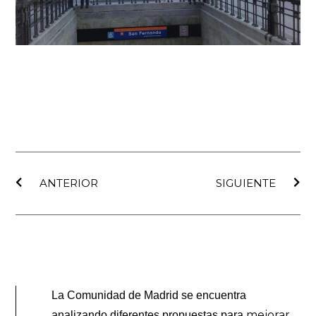
Ant
Sig
ANTERIOR
SIGUIENTE
La Comunidad de Madrid se encuentra
mejorar
analizando diferentes propuestas para