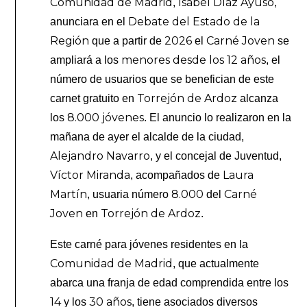
Comunidad de Madrid
Isabel Díaz Ayuso
,
,
Debate del Estado de la
anunciara en el
Región
2026
Carné Joven
que a partir de
el
se
menores desde los 12 años
ampliará a los
, el
número de usuarios que se benefician de este
Torrejón de Ardoz
carnet gratuito en
alcanza
8.000 jóvenes
los
. El anuncio lo realizaron en la
mañana de ayer el alcalde de la ciudad,
Alejandro Navarro
, y el concejal de Juventud,
Víctor Miranda
Laura
, acompañados de
Martín
8.000
Carné
, usuaria número
del
Joven
Torrejón de Ardoz
en
.
Este carné para jóvenes residentes en la
Comunidad de Madrid
, que actualmente
abarca una franja de edad comprendida entre los
14
30 años
y los
, tiene asociados diversos