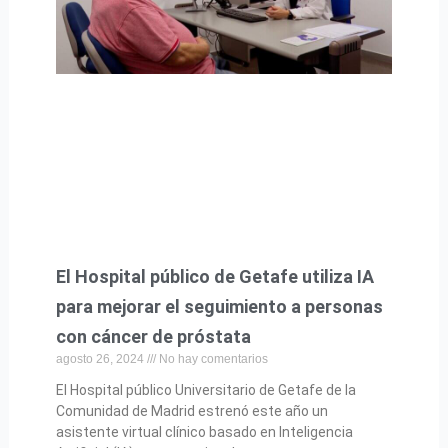
n
n
n
n
n
a
a
a
a
a
El Hospital público de Getafe utiliza IA
para mejorar el seguimiento a personas
con cáncer de próstata
agosto 26, 2024
No hay comentarios
El Hospital público Universitario de Getafe de la
Comunidad de Madrid estrenó este año un
asistente virtual clínico basado en Inteligencia