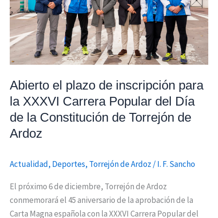
la
XXXVI
Carrera
Popular
del
Día
Abierto el plazo de inscripción para
de
la XXXVI Carrera Popular del Día
la
Constitución
de la Constitución de Torrejón de
de
Ardoz
Torrejón
de
Actualidad
,
Deportes
,
Torrejón de Ardoz
/
I. F. Sancho
Ardoz
El próximo 6 de diciembre, Torrejón de Ardoz
conmemorará el 45 aniversario de la aprobación de la
Carta Magna española con la XXXVI Carrera Popular del