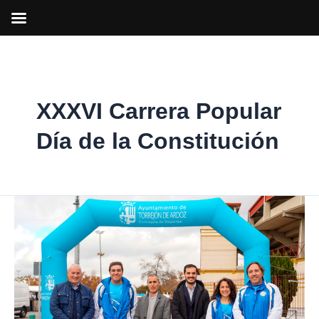
Ir
al
contenido
XXXVI Carrera Popular
Día de la Constitución
Abierto
el
plazo
de
inscripción
para