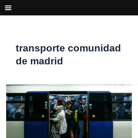
Ir
al
contenido
transporte comunidad
de madrid
Establecidos
un
61%
de
servicios
mínimos