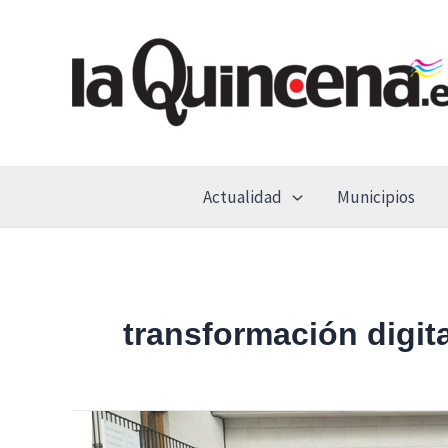
Ir
al
contenido
Actualidad
Municipios
transformación digita
El