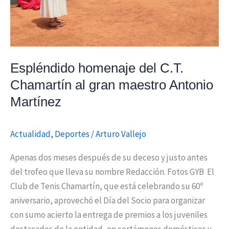
Antonio
Martínez
Espléndido homenaje del C.T.
Chamartín al gran maestro Antonio
Martínez
Actualidad
,
Deportes
/
Arturo Vallejo
Apenas dos meses después de su deceso y justo antes
del trofeo que lleva su nombre Redacción. Fotos GYB El
Club de Tenis Chamartín, que está celebrando su 60º
aniversario, aprovechó el Día del Socio para organizar
con sumo acierto la entrega de premios a los juveniles
destacados de la entidad, en certámenes domésticos y