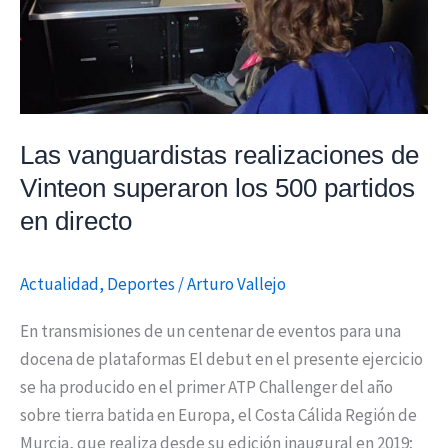
partidos
en
directo
Las vanguardistas realizaciones de
Vinteon superaron los 500 partidos
en directo
Actualidad
,
Deportes
/
Arturo Vallejo
En transmisiones de un centenar de eventos para una
docena de plataformas El debut en el presente ejercicio
se ha producido en el primer ATP Challenger del año
sobre tierra batida en Europa, el Costa Cálida Región de
Murcia, que realiza desde su edición inaugural en 2019;