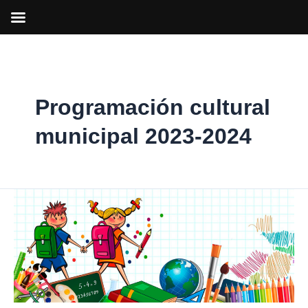
Ir
al
contenido
Programación cultural
municipal 2023-2024
El
próximo
4
de
septiembre
se