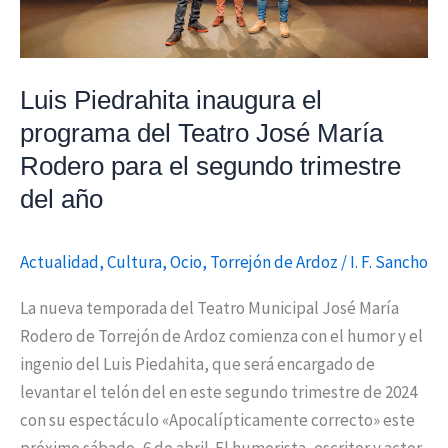
Teatro
José
María
Rodero
Luis Piedrahita inaugura el
para
programa del Teatro José María
el
Rodero para el segundo trimestre
segundo
del año
trimestre
del
año
Actualidad
,
Cultura
,
Ocio
,
Torrejón de Ardoz
/
I. F. Sancho
La nueva temporada del Teatro Municipal José María
Rodero de Torrejón de Ardoz comienza con el humor y el
ingenio del Luis Piedahita, que será encargado de
levantar el telón del en este segundo trimestre de 2024
con su espectáculo «Apocalípticamente correcto» este
próximo sábado, 6 de abril. El humorista, escritor y actor