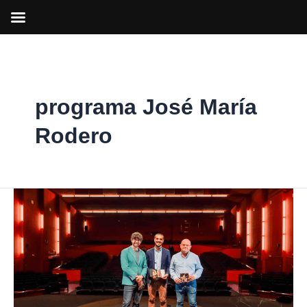
Ir
al
contenido
programa José María
Rodero
Luis
Piedrahita
inaugura
el
programa
del