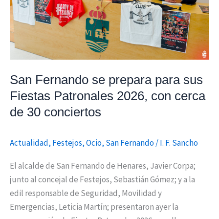
sus
Fiestas
Patronales
2026,
con
San Fernando se prepara para sus
cerca
de
Fiestas Patronales 2026, con cerca
30
de 30 conciertos
conciertos
Actualidad
,
Festejos
,
Ocio
,
San Fernando
/
I. F. Sancho
El alcalde de San Fernando de Henares, Javier Corpa;
junto al concejal de Festejos, Sebastián Gómez; y a la
edil responsable de Seguridad, Movilidad y
Emergencias, Leticia Martín; presentaron ayer la