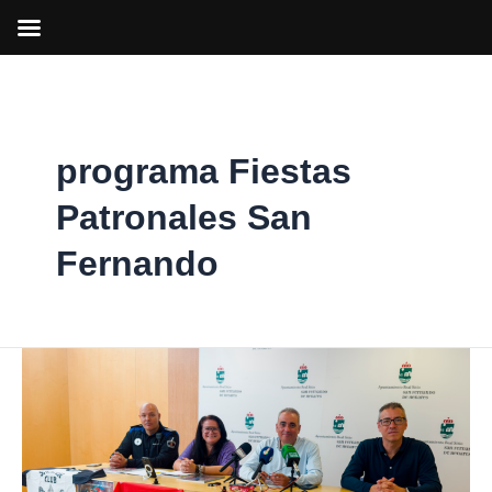
Ir
al
contenido
programa Fiestas
Patronales San
Fernando
San
Fernando
se
prepara
para