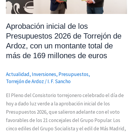
de
Torrejón
de
Aprobación inicial de los
Ardoz,
Presupuestos 2026 de Torrejón de
con
un
Ardoz, con un montante total de
montante
más de 169 millones de euros
total
de
Actualidad
,
Inversiones
,
Presupuestos
,
más
Torrejón de Ardoz
/
I. F. Sancho
de
169
El Pleno del Consistorio torrejonero celebrado el día de
millones
hoy a dado luz verde a la aprobación inicial de los
de
Presupuestos 2026, que salieron adelante con el voto
euros
favorables de los 21 concejales del Grupo Popular. Los
cinco ediles del Grupo Socialista y el edil de Más Madrid,