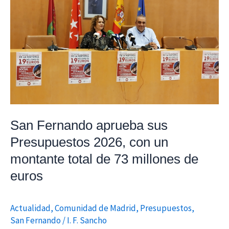
2026,
con
un
montante
total
de
73
millones
San Fernando aprueba sus
de
euros
Presupuestos 2026, con un
montante total de 73 millones de
euros
Actualidad
,
Comunidad de Madrid
,
Presupuestos
,
San Fernando
/
I. F. Sancho