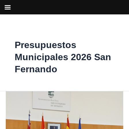
Ir
al
contenido
Presupuestos
Municipales 2026 San
Fernando
San
Fernando
aprueba
sus
Presupuestos