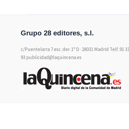
Grupo 28 editores, s.l.
c/Puentelarra 7 esc. der. 1º D · 28031 Madrid Telf. 91 3
93 publicidad@laquincena.es