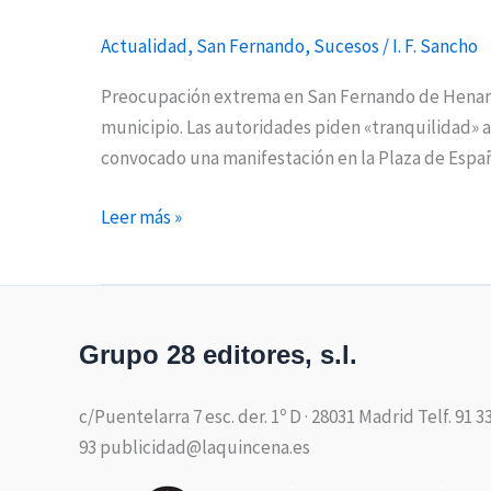
en
San
Actualidad
,
San Fernando
,
Sucesos
/
I. F. Sancho
Fernando
por
Preocupación extrema en San Fernando de Henares
la
municipio. Las autoridades piden «tranquilidad» a 
presencia
convocado una manifestación en la Plaza de Espa
de
Leer más »
dos
presuntos
pederastas
en
el
Grupo 28 editores, s.l.
municipio
c/Puentelarra 7 esc. der. 1º D · 28031 Madrid Telf. 91 3
93 publicidad@laquincena.es