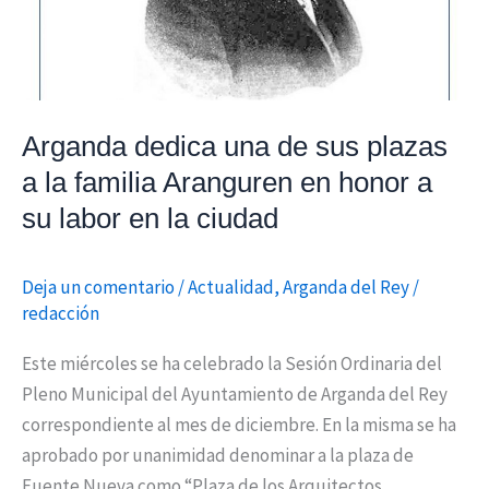
a
la
familia
Aranguren
en
Arganda dedica una de sus plazas
honor
a la familia Aranguren en honor a
a
su labor en la ciudad
su
labor
en
Deja un comentario
/
Actualidad
,
Arganda del Rey
/
redacción
la
ciudad
Este miércoles se ha celebrado la Sesión Ordinaria del
Pleno Municipal del Ayuntamiento de Arganda del Rey
correspondiente al mes de diciembre. En la misma se ha
aprobado por unanimidad denominar a la plaza de
Fuente Nueva como “Plaza de los Arquitectos