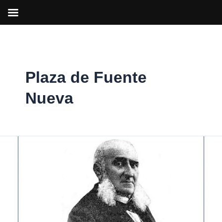
Ir
al
contenido
Plaza de Fuente
Nueva
Arganda
dedica
una
de
sus
plazas