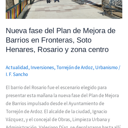
de
Barrios
en
Fronteras,
Nueva fase del Plan de Mejora de
Soto
Barrios en Fronteras, Soto
Henares,
Henares, Rosario y zona centro
Rosario
y
zona
Actualidad
,
Inversiones
,
Torrejón de Ardoz
,
Urbanismo
/
centro
I. F. Sancho
El barrio del Rosario fue el escenario elegido para
presentar esta mañana la nueva fase del Plan de Mejora
de Barrios impulsado desde el Ayuntamiento de
Torrejón de Ardoz. El alcalde de la ciudad, Ignacio
Vázquez, y el concejal de Obras, Limpieza Urbana y
Administración, Valeriano Díaz, se desplazaron hasta allí