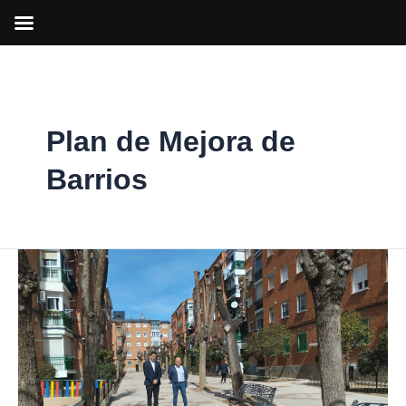
Ir
al
contenido
Plan de Mejora de
Barrios
Nueva
fase
del
Plan
de
Mejora