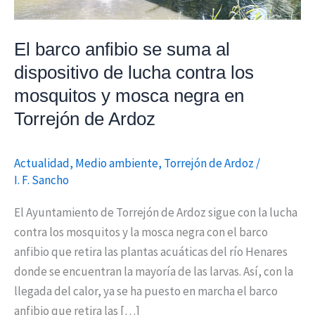
lucha
contra
El barco anfibio se suma al
los
dispositivo de lucha contra los
mosquitos
mosquitos y mosca negra en
y
mosca
Torrejón de Ardoz
negra
en
Actualidad
,
Medio ambiente
,
Torrejón de Ardoz
/
Torrejón
I. F. Sancho
de
Ardoz
El Ayuntamiento de Torrejón de Ardoz sigue con la lucha
contra los mosquitos y la mosca negra con el barco
anfibio que retira las plantas acuáticas del río Henares
donde se encuentran la mayoría de las larvas. Así, con la
llegada del calor, ya se ha puesto en marcha el barco
anfibio que retira las […]