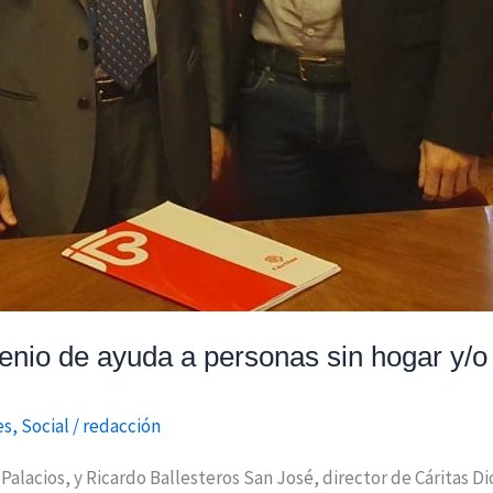
venio de ayuda a personas sin hogar y/o
es
,
Social
/
redacción
 Palacios, y Ricardo Ballesteros San José, director de Cáritas 