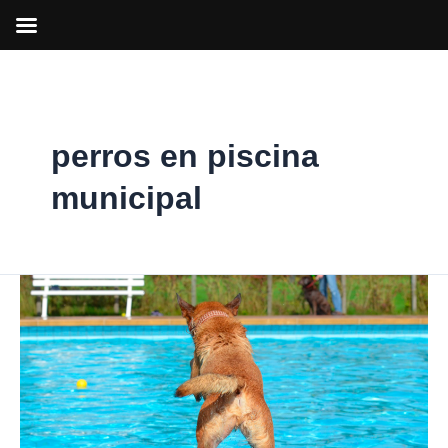
Ir
al
contenido
perros en piscina
municipal
‘Patas
al
Agua’:
jornada
de
puertas