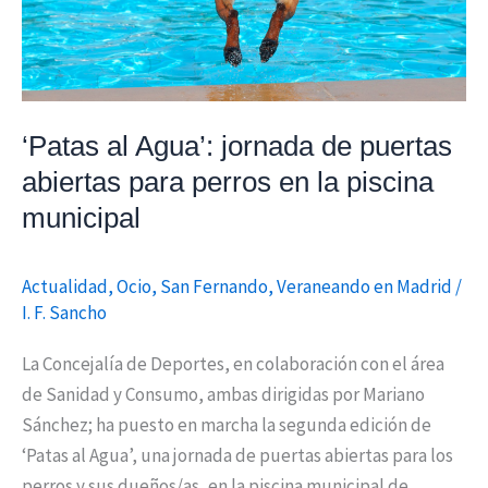
abiertas
para
perros
en
la
‘Patas al Agua’: jornada de puertas
piscina
abiertas para perros en la piscina
municipal
municipal
Actualidad
,
Ocio
,
San Fernando
,
Veraneando en Madrid
/
I. F. Sancho
La Concejalía de Deportes, en colaboración con el área
de Sanidad y Consumo, ambas dirigidas por Mariano
Sánchez; ha puesto en marcha la segunda edición de
‘Patas al Agua’, una jornada de puertas abiertas para los
perros y sus dueños/as, en la piscina municipal de