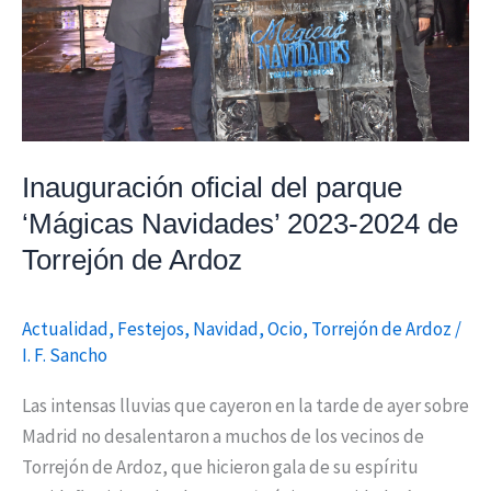
2023-
2024
de
Torrejón
de
Ardoz
Inauguración oficial del parque
‘Mágicas Navidades’ 2023-2024 de
Torrejón de Ardoz
Actualidad
,
Festejos
,
Navidad
,
Ocio
,
Torrejón de Ardoz
/
I. F. Sancho
Las intensas lluvias que cayeron en la tarde de ayer sobre
Madrid no desalentaron a muchos de los vecinos de
Torrejón de Ardoz, que hicieron gala de su espíritu