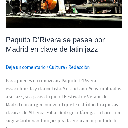
en
clave
de
latin
jazz
Paquito D’Rivera se pasea por
Madrid en clave de latin jazz
Deja un comentario
/
Cultura
/
Redacción
Para quienes no conozcan aPaquito D’Rivera,
essaxofonista y clarinetista. Y es cubano. Acostumbrados
a su jazz, sea paseado por el Festival de Verano de
Madrid con un giro nuevo: el que le está dando a piezas
clásicas de Albéniz, Falla, Rodrigo o Tàrrega. Lo hace con
sugiraCariberian Tour, inspirada en su amor por todo lo