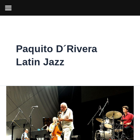
Ir
al
contenido
Paquito D´Rivera
Latin Jazz
Paquito
D’Rivera
se
pasea
por
Madrid