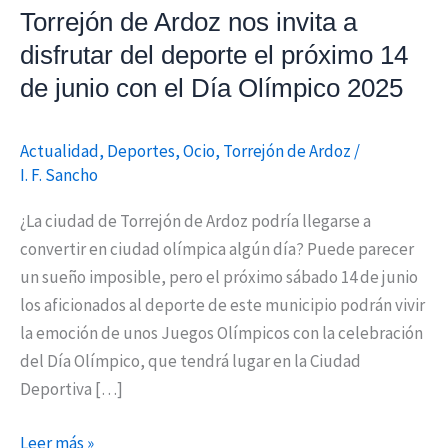
Torrejón de Ardoz nos invita a
deporte
el
disfrutar del deporte el próximo 14
próximo
de junio con el Día Olímpico 2025
14
de
Actualidad
,
Deportes
,
Ocio
,
Torrejón de Ardoz
/
junio
I. F. Sancho
con
el
¿La ciudad de Torrejón de Ardoz podría llegarse a
Día
convertir en ciudad olímpica algún día? Puede parecer
Olímpico
un sueño imposible, pero el próximo sábado 14 de junio
2025
los aficionados al deporte de este municipio podrán vivir
la emoción de unos Juegos Olímpicos con la celebración
del Día Olímpico, que tendrá lugar en la Ciudad
Deportiva […]
Leer más »