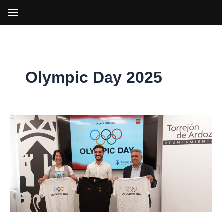
Ir
al
contenido
Olympic Day 2025
Torrejón
de
Ardoz
nos
invita
a
disfrutar
del