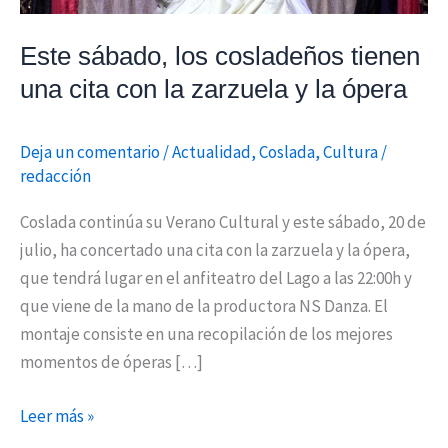
la
zarzuela
Este sábado, los cosladeños tienen
y
una cita con la zarzuela y la ópera
la
ópera
Deja un comentario
/
Actualidad
,
Coslada
,
Cultura
/
redacción
Coslada continúa su Verano Cultural y este sábado, 20 de
julio, ha concertado una cita con la zarzuela y la ópera,
que tendrá lugar en el anfiteatro del Lago a las 22:00h y
que viene de la mano de la productora NS Danza. El
montaje consiste en una recopilación de los mejores
momentos de óperas […]
Leer más »