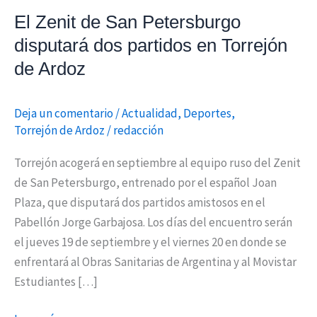
en
El Zenit de San Petersburgo
Torrejón
disputará dos partidos en Torrejón
de
de Ardoz
Ardoz
Deja un comentario
/
Actualidad
,
Deportes
,
Torrejón de Ardoz
/
redacción
Torrejón acogerá en septiembre al equipo ruso del Zenit
de San Petersburgo, entrenado por el español Joan
Plaza, que disputará dos partidos amistosos en el
Pabellón Jorge Garbajosa. Los días del encuentro serán
el jueves 19 de septiembre y el viernes 20 en donde se
enfrentará al Obras Sanitarias de Argentina y al Movistar
Estudiantes […]