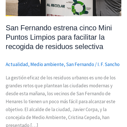
facilitar
la
recogida
San Fernando estrena cinco Mini
de
Puntos Limpios para facilitar la
residuos
recogida de residuos selectiva
selectiva
Actualidad
,
Medio ambiente
,
San Fernando
/
I. F. Sancho
La gestión eficaz de los residuos urbanos es uno de los
grandes retos que plantean las ciudades modernas y
desde esta mañana, los vecinos de San Fernando de
Henares lo tienen un poco más fácil para alcanzar este
objetivo. El alcalde de la ciudad, Javier Corpa, y la
concejala de Medio Ambiente, Cristina Cepeda, han
presentado […]