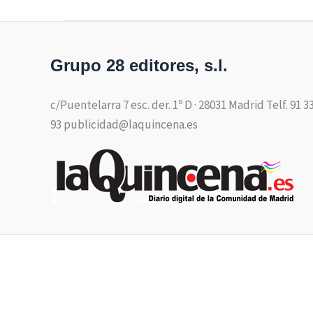
Grupo 28 editores, s.l.
c/Puentelarra 7 esc. der. 1º D · 28031 Madrid Telf. 91 3
93 publicidad@laquincena.es