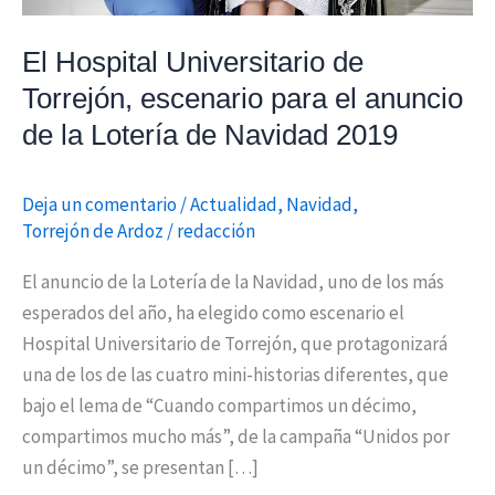
anuncio
de
El Hospital Universitario de
la
Torrejón, escenario para el anuncio
Lotería
de la Lotería de Navidad 2019
de
Navidad
Deja un comentario
/
Actualidad
,
Navidad
,
2019
Torrejón de Ardoz
/
redacción
El anuncio de la Lotería de la Navidad, uno de los más
esperados del año, ha elegido como escenario el
Hospital Universitario de Torrejón, que protagonizará
una de los de las cuatro mini-historias diferentes, que
bajo el lema de “Cuando compartimos un décimo,
compartimos mucho más”, de la campaña “Unidos por
un décimo”, se presentan […]