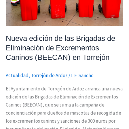
Excrementos
Caninos
(BEECAN)
en
Nueva edición de las Brigadas de
Torrejón
Eliminación de Excrementos
Caninos (BEECAN) en Torrejón
Actualidad
,
Torrejón de Ardoz
/
I. F. Sancho
El Ayuntamiento de Torrejón de Ardoz arranca una nueva
edición de las Brigadas de Eliminación de Excrementos
Caninos (BEECAN), que se suma a la campaña de
concienciación para dueños de mascotas de recogida de
los excrementos caninos y sanciones de 300 euros por
incumplir esta obligación. El alcalde, Alejandro Navarro,