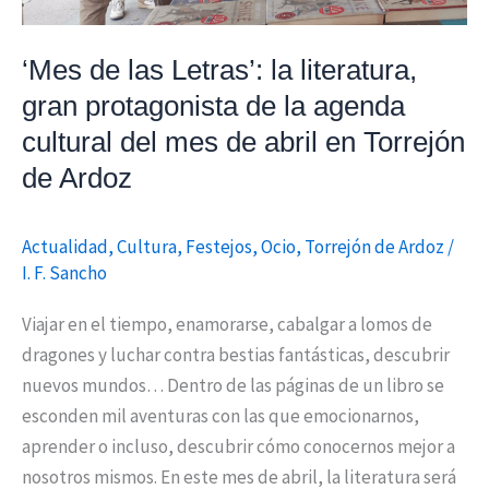
de
la
‘Mes de las Letras’: la literatura,
agenda
gran protagonista de la agenda
cultural
cultural del mes de abril en Torrejón
del
de Ardoz
mes
de
abril
Actualidad
,
Cultura
,
Festejos
,
Ocio
,
Torrejón de Ardoz
/
en
I. F. Sancho
Torrejón
Viajar en el tiempo, enamorarse, cabalgar a lomos de
de
dragones y luchar contra bestias fantásticas, descubrir
Ardoz
nuevos mundos… Dentro de las páginas de un libro se
esconden mil aventuras con las que emocionarnos,
aprender o incluso, descubrir cómo conocernos mejor a
nosotros mismos. En este mes de abril, la literatura será