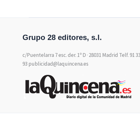
Grupo 28 editores, s.l.
c/Puentelarra 7 esc. der. 1º D · 28031 Madrid Telf. 91 3
93 publicidad@laquincena.es