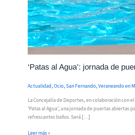
‘Patas al Agua’: jornada de pue
Actualidad
,
Ocio
,
San Fernando
,
Veraneando en M
La Concejalía de Deportes, en colaboración con e
‘Patas al Agua’, una jornada de puertas abiertas p
refrescantes baños. Será […]
Leer más »