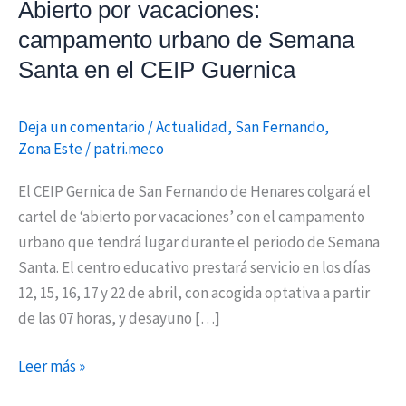
Abierto por vacaciones:
en
campamento urbano de Semana
el
Santa en el CEIP Guernica
CEIP
Guernica
Deja un comentario
/
Actualidad
,
San Fernando
,
Zona Este
/
patri.meco
El CEIP Gernica de San Fernando de Henares colgará el
cartel de ‘abierto por vacaciones’ con el campamento
urbano que tendrá lugar durante el periodo de Semana
Santa. El centro educativo prestará servicio en los días
12, 15, 16, 17 y 22 de abril, con acogida optativa a partir
de las 07 horas, y desayuno […]
Leer más »