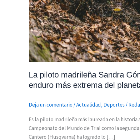
enduro
más
extrema
del
planeta
La piloto madrileña Sandra Gó
enduro más extrema del planet
Deja un comentario
/
Actualidad
,
Deportes
/
Reda
Es la piloto madrileña más laureada en la histori
Campeonato del Mundo de Trial como la segunda m
Cantero (Husqvarna) ha logrado lo […]