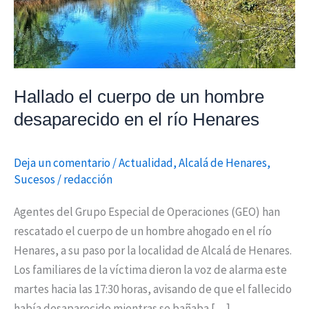
desaparecido
en
el
río
Henares
Hallado el cuerpo de un hombre
desaparecido en el río Henares
Deja un comentario
/
Actualidad
,
Alcalá de Henares
,
Sucesos
/
redacción
Agentes del Grupo Especial de Operaciones (GEO) han
rescatado el cuerpo de un hombre ahogado en el río
Henares, a su paso por la localidad de Alcalá de Henares.
Los familiares de la víctima dieron la voz de alarma este
martes hacia las 17:30 horas, avisando de que el fallecido
había desaparecido mientras se bañaba […]