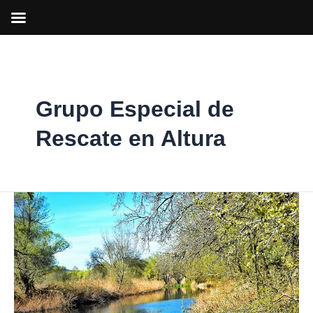
Ir
al
contenido
Grupo Especial de
Rescate en Altura
Hallado
el
cuerpo
de
un
hombre