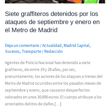
y
enero
Siete graffiteros detenidos por los
en
ataques de septiembre y enero en
el
el Metro de Madrid
Metro
de
Deja un comentario
/
Actualidad
,
Madrid Capital
,
Madrid
Sucesos
,
Transporte
/
Redacción
Agentes de Policía Nacional han detenido a siete
grafiteros, de entre 19 y 28 años, por ser,
presuntamente, los autores de los ataques a trenes del
Metro de Madrid ocurridos entre los pasados meses de
septiembre y enero, que causaron desperfectos
valorados en unos 30.000 euros. El cuerpo atribuye a los
arrestados delitos de daños […]