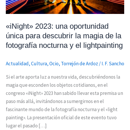
magia
de
la
«iNight» 2023: una oportunidad
fotografía
única para descubrir la magia de la
nocturna
fotografía nocturna y el lightpainting
y
el
lightpainting
Actualidad
,
Cultura
,
Ocio
,
Torrejón de Ardoz
/
I. F. Sancho
Si el arte aporta luz a nuestra vida, descubriéndonos la
magia que esconden los objetos cotidianos, en el
congreso «iNight» 2023 han sabido llevar esta premisa un
paso más allá, invitándonos a sumergirnos en el
fascinante mundo de la fotografía nocturna y el «light
painting». La presentación oficial de este evento tuvo
lugar el pasado […]